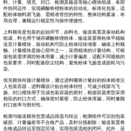
料、计量、填充、封口、检测及输送等核心模块组成，各部
件协同运作，实现磷酸铁锂粉体的自动化、标准化包装，适
配粉体物料易飞扬、需精准管控的特性。整体结构紧凑，布
局合理，兼顾运行稳定性与操作便捷性。
上料模块是包装的起始环节，由料仓、输送装置及振动机构
组成，料仓用于储存磷酸铁锂粉体，输送装置将粉体平稳输
送至计量模块，振动机构可防止粉体结块堵塞，确保上料顺
畅。计量模块是核心部件之一，采用精准的计量结构，可根
据包装需求调控粉体用量，减少计量偏差，适配不同规格的
包装要求，同时配备防尘结构，避免粉体飞扬造成损耗与污
染。
填充模块衔接计量模块，通过进料嘴将计量好的粉体精准注
入包装容器，进料嘴设计贴合粉体特性，可减少残留与飞
扬。封口模块用于完成包装容器的密封，根据容器类型采用
相应的封口方式，确保密封紧密，防止粉体泄漏，同时兼顾
封口效率与密封性。
检测与输送模块负责成品筛选与转运，检测组件可识别包装
破损、计量偏差等不合格产品，及时分拣剔除；输送装置将
合格成品转运至指定区域，实现包装流程的闭环。此外，设